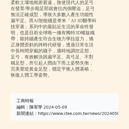
柔軟土壤地相差甚遠，致使現代人的足弓
在發育/學步期足部就會往內側壓迫，足弓
無法正確成型，導致大多數人產生功能性
扁平足。而AI智能襪是脊米「AI 3D醫學科
技穿著」系列中的最貼近生活的革命性發
明，也是目前全球唯一擁有獨特3D螺旋織
帶，能持續產生符合生物力學拉提力，矯
正身體歪斜的跨時代研發，透過日常生活
中長時間穿戴的襪子，適時地調控足部、
足弓，有效解決因扁平足、高弓足、不對
稱足型，所引起人體由下而上姿勢失衡，
完美塑造黃金足型，穩定平衡人體基樁，
恢復人體工學姿勢。
工商時報

編輯：陳宥學
2024-05-09
新聞連結：
https://www.ctee.com.tw/news/202405097