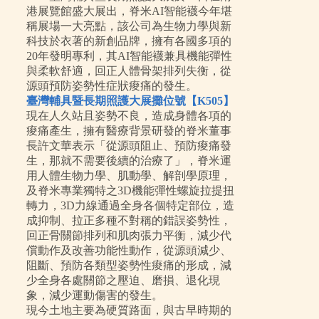
港展覽館盛大展出，脊米AI智能襪今年堪
稱展場一大亮點，該公司為生物力學與新
科技於衣著的新創品牌，擁有各國多項的
20年發明專利，其AI智能襪兼具機能彈性
與柔軟舒適，回正人體骨架排列失衡，從
源頭預防姿勢性症狀痠痛的發生。
臺灣輔具暨長期照護大展攤位號【K505】
現在人久站且姿勢不良，造成身體各項的
痠痛產生，擁有醫療背景研發的脊米董事
長許文華表示「從源頭阻止、預防痠痛發
生，那就不需要後續的治療了」，脊米運
用人體生物力學、肌動學、解剖學原理，
及脊米專業獨特之3D機能彈性螺旋拉提扭
轉力，3D力線通過全身各個特定部位，造
成抑制、拉正多種不對稱的錯誤姿勢性，
回正骨關節排列和肌肉張力平衡，減少代
償動作及改善功能性動作，從源頭減少、
阻斷、預防各類型姿勢性痠痛的形成，減
少全身各處關節之壓迫、磨損、退化現
象，減少運動傷害的發生。
現今土地主要為硬質路面，與古早時期的