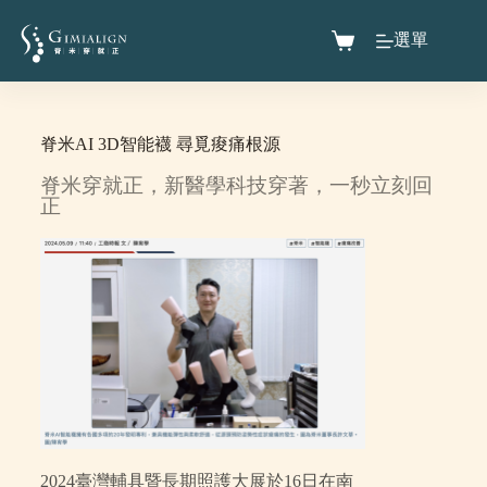
選單
脊米AI 3D智能襪 尋覓痠痛根源
脊米穿就正，新醫學科技穿著，一秒立刻回
正
2024臺灣輔具暨長期照護大展於16日在南