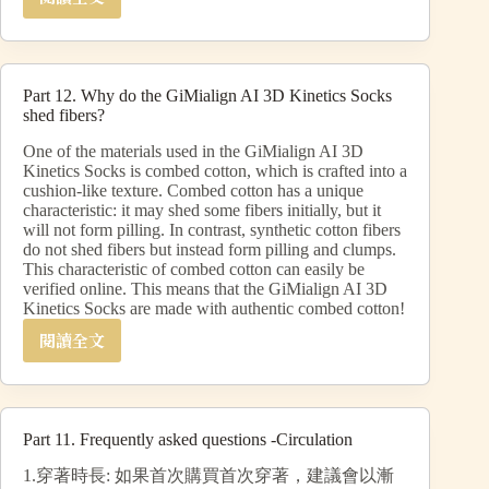
Part 12. Why do the GiMialign AI 3D Kinetics Socks
shed fibers?
One of the materials used in the GiMialign AI 3D
Kinetics Socks is combed cotton, which is crafted into a
cushion-like texture. Combed cotton has a unique
characteristic: it may shed some fibers initially, but it
will not form pilling. In contrast, synthetic cotton fibers
do not shed fibers but instead form pilling and clumps.
This characteristic of combed cotton can easily be
verified online. This means that the GiMialign AI 3D
Kinetics Socks are made with authentic combed cotton!
閱讀全文
Part 11. Frequently asked questions -Circulation
1.穿著時長: 如果首次購買首次穿著，建議會以漸