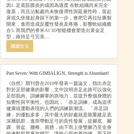
因1. 足底筋膜炎的成因為過度 在軟組織尚未完全
復原，而且沾黏處尚未恢復彈性與延展性時，當起
床或久坐後起身踩下的第一步，會把它再拉扯撕裂
開來，進而造成反覆性發炎及疼痛，影響軟組織癒
合3. 而我們的脊米AI 3D智能襪會塑造出黃金足
型，維持足弓完美…
閱讀全文
Part Seven: With GIMIALIGN, Strength is Abundant!
《自然》期刊曾在2010年發表一篇論文，指出赤足
對於足部健康的影響，文中說明赤足走路可以強化
足部肌肉、訓練腳掌的抓地力，並提升整個身體的
知覺性與平衡性。也因此，「赤足訓練」成為追求
健康或運動表現的人們的訓練新潮流。 「赤足訓
練」的優點多多，其中最大的好處就是能重建足底
深層肌群，進而帶動足弓的良性發展，從腳底、腳
踝、骨盆、腰椎、肩膀，由下而上使雙腳乃至全身
的連動肌群更加穩定、讓核心肌肉更強健，而下肢