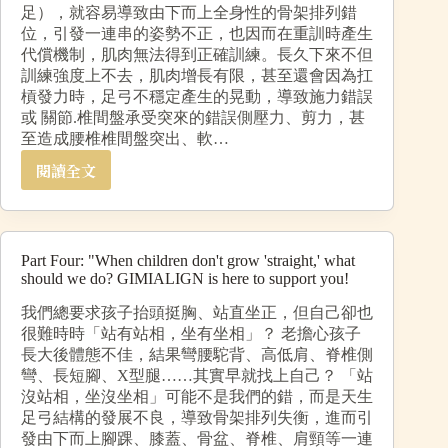
足），就容易導致由下而上全身性的骨架排列錯
位，引發一連串的姿勢不正，也因而在重訓時產生
代償機制，肌肉無法得到正確訓練。長久下來不但
訓練強度上不去，肌肉增長有限，甚至還會因為扛
槓發力時，足弓不穩定產生的晃動，導致施力錯誤
或 關節.椎間盤承受突來的錯誤側壓力、剪力，甚
至造成腰椎椎間盤突出、軟…
閱讀全文
Part Four: "When children don't grow 'straight,' what
should we do? GIMIALIGN is here to support you!
我們總要求孩子抬頭挺胸、站直坐正，但自己卻也
很難時時「站有站相，坐有坐相」？ 老擔心孩子
長大後體態不佳，結果彎腰駝背、高低肩、脊椎側
彎、長短腳、X型腿……其實早就找上自己？ 「站
沒站相，坐沒坐相」可能不是我們的錯，而是天生
足弓結構的發展不良，導致骨架排列失衡，進而引
發由下而上腳踝、膝蓋、骨盆、脊椎、肩頸等一連