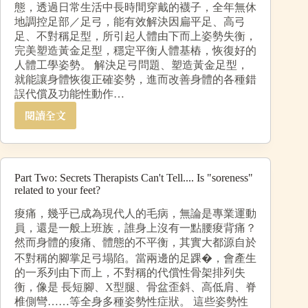
態，透過日常生活中長時間穿戴的襪子，全年無休
地調控足部／足弓，能有效解決因扁平足、高弓
足、不對稱足型，所引起人體由下而上姿勢失衡，
完美塑造黃金足型，穩定平衡人體基樁，恢復好的
人體工學姿勢。 解決足弓問題、塑造黃金足型，
就能讓身體恢復正確姿勢，進而改善身體的各種錯
誤代償及功能性動作…
閱讀全文
Part Two: Secrets Therapists Can't Tell.... Is "soreness"
related to your feet?
痠痛，幾乎已成為現代人的毛病，無論是專業運動
員，還是一般上班族，誰身上沒有一點腰痠背痛？
然而身體的痠痛、體態的不平衡，其實大都源自於
不對稱的腳掌足弓塌陷。當兩邊的足踝�，會產生
的一系列由下而上，不對稱的代償性骨架排列失
衡，像是 長短腳、X型腿、骨盆歪斜、高低肩、脊
椎側彎……等全身多種姿勢性症狀。 這些姿勢性