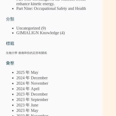
enhance kinetic energy.
Part Nine: Occupational Safety and Health
分類
Uncategorized
(9)
GIMIALIGN Knowledge
(4)
標籤
生物力學
痠痛和你的足部有關係
彙整
2025 年 May
2024 年 December
2024 年 November
2024 年 April
2023 年 December
2023 年 September
2023 年 June
2023 年 May
2022 年 November