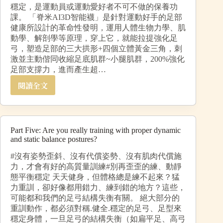
穩定，是運動員或運動愛好者不可不做的保養功
課。 「脊米AI3D智能襪」是針對運動好手的足部
健康所設計的革命性發明，運用人體生物力學、肌
動學、解剖學等原理，穿上它，就能拉提強化足
弓，塑造足部的三大拱形+四個立體黃金三角，刺
激並主動偕同收縮足底肌群~小腿肌群，200%強化
足部支撐力，進而產生超…
閱讀全文
Part Five: Are you really training with proper dynamic
and static balance postures?
#沒有姿勢歪斜、沒有代償姿勢、沒有肌肉代償施
力，才會有好的高質量訓練#別再歪歪的練、動靜
態平衡穩定 天天健身，但體格總是練不起來？猛
力重訓，卻好像都用錯力、練到錯的地方？這些，
可能都和我們的足弓結構失衡有關。 絕大部分的
重訓動作，都必須對稱.健全.穩定的足弓、足型來
穩定身體，一旦足弓的結構失衡（如扁平足、高弓