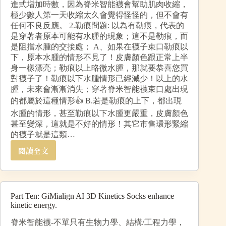
進式增加時數，因為脊米智能襪會幫助肌肉收縮，
極少數人第一天收縮太久會覺得怪怪的，但不會有
任何不良反應。 2.勒痕問題: 以為有勒痕，代表的
是穿著者原本可能有水腫的現象；這不是勒痕，而
是阻擋水腫的交接處； A、如果在襪子束口勒痕以
下，原本水腫的情形不見了！皮膚顏色跟正常上半
身一樣漂亮；勒痕以上略微水腫，那就要恭喜您買
對襪子了！勒痕以下水腫情形已經減少！以上的水
腫，未來會漸漸消失；穿著脊米智能襪束口處出現
的都屬於這種情形👍 B.若是勒痕的上下，都出現
水腫的情形，甚至勒痕以下水腫更嚴重，皮膚顏色
甚至變深，這就是不好的情形！其它市售環形緊縮
的襪子就是這類…
閱讀全文
Part Ten: GiMialign AI 3D Kinetics Socks enhance
kinetic energy.
脊米智能襪-不單只有生物力學、結構/工程力學，