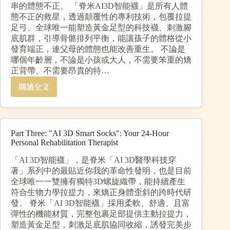
串的體態不正。 「脊米AI3D智能襪」是所有人體
態不正的救星，透過顛覆性的專利技術，包覆拉提
足弓、全球唯一能塑造黃金足型的科技襪、刺激腳
底肌群，引導骨骼排列平衡，能讓孩子的體格從小
發育端正，連父母的體態也能改善重生。 不論是
哪個年齡層，不論是小孩或大人，不需要笨重的矯
正背帶、不需要昂貴的特…
閱讀全文
Part Three: "AI 3D Smart Socks": Your 24-Hour
Personal Rehabilitation Therapist
「AI 3D智能襪」，是脊米「AI 3D醫學科技穿
著」系列中的最貼近你我的革命性發明，也是目前
全球唯一一雙擁有獨特3D螺旋織帶，能持續產生
符合生物力學拉提力，來矯正身體歪斜的跨時代研
發。 脊米「AI 3D智能襪」採用柔軟、舒適、且富
彈性的機能材質，完整包裹足部提供主動拉提力，
塑造黃金足型，刺激足底肌協同收縮，誘發完美步