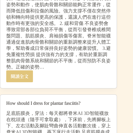
姿勢和動作，使肌肉骨骼和關節能夠正常運作，從
而降低扭傷和拉傷的風險。強力支撐不僅在突然停
頓和轉向時提供更高的保護，還讓人們在進行這些
動作時有更強的安全感。 2. 緩和背傷 不良姿勢會
導致背部各部位負荷不平衡，從而引發脊椎或椎間
盤問題、肌筋膜炎、肩袖損傷等傷害。脊米智能襪
通過促進肌肉骨骼和關節的重新調整來提升人體工
學，幫助養成日常保持良好姿勢的健康習慣。 3.避
免重複性勞損 提供強有力的支撐，有助於重新調
整肌肉骨骼系統和關節的不平衡，從而預防不良姿
勢。正確的姿勢…
閱讀全文
How should I dress for plantar fasciitis?
足底筋膜炎，穿法：每天都將脊米AI 3D智能襪放
在枕頭邊（隨手可拿取處），下床前，先將腳板上
下、左右活動及腳趾彎曲伸直各活動數次後，穿上
脊米AI 3D智能襪，再下床行走活動 足底筋膜炎成