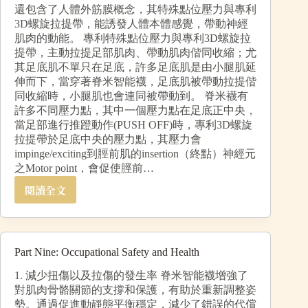
還包含了人體外筋膜概念，其特殊點位壓力與專利
3D螺旋拉提帶，能誘發人體本體感覺，帶動神經
肌肉的動能。 專利特殊點位壓力與專利3D螺旋拉
提帶，主動拉提足部肌肉、帶動肌肉偕同收縮；尤
其足底肌不單只在足底，許多足底肌是由小腿肌延
伸而下，當穿著脊米智能襪，足底肌被帶動拉提偕
同收縮時，小腿肌也會連同被帶動到。 脊米襪有
許多不同壓力點，其中一個壓力點在足底正中央，
當足部進行推蹬動作(PUSH OFF)時，專利3D螺旋
拉提帶於足底中央的壓力點，其壓力會
impinge/exciting到脛前肌的insertion（終點）神經元
之Motor point，會促使脛前…
閱讀全文
Part Nine: Occupational Safety and Health
1. 減少扭傷以及拉傷的發生率 脊米智能襪增強了
對肌肉骨骼關節的支撐和保護，有助於重新調整姿
勢。通過促進動靜態平衡穩定，減少了錯誤的代償