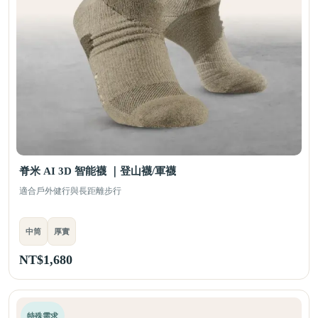
脊米 AI 3D 智能襪 ｜登山襪/軍襪
適合戶外健行與長距離步行
中筒
厚實
NT$
1,680
特殊需求