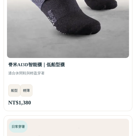
脊米AI3D智能襪｜低船型襪
適合休間鞋與輕盈穿著
船型
輕薄
NT$
1,380
日常穿著