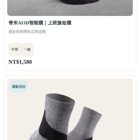
脊米AI3D智能襪｜上班族短襪
適合長時間站立與走動
中筒
一般
NT$
1,580
運動項目