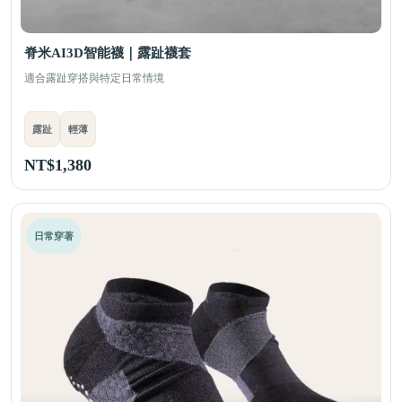
脊米AI3D智能襪｜露趾襪套
適合露趾穿搭與特定日常情境
露趾
輕薄
NT$
1,380
日常穿著