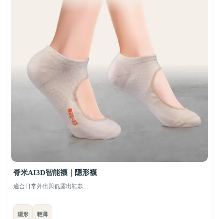
脊米AI3D智能襪｜隱形襪
適合日常外出與低露出鞋款
隱形
輕薄