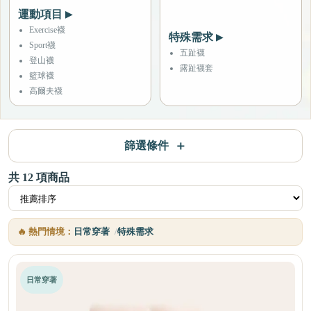
運動項目
▶
Exercise襪
特殊需求
▶
Sport襪
五趾襪
登山襪
露趾襪套
籃球襪
高爾夫襪
篩選條件
共
12
項商品
🔥 熱門情境：
日常穿著
特殊需求
日常穿著