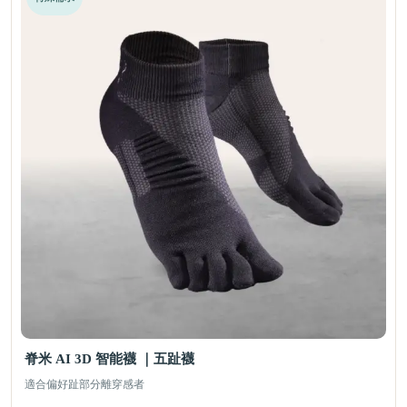
脊米 AI 3D 智能襪 ｜五趾襪
適合偏好趾部分離穿感者