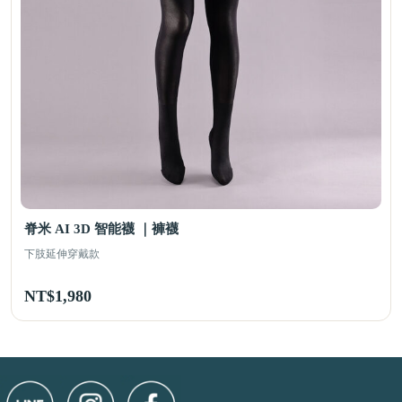
脊米 AI 3D 智能襪 ｜褲襪
下肢延伸穿戴款
NT$
1,980