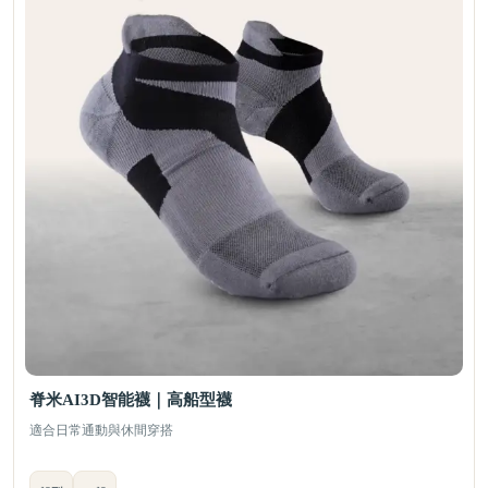
脊米AI3D智能襪｜高船型襪
適合日常通動與休間穿搭