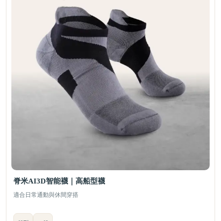
脊米AI3D智能襪｜高船型襪
適合日常通動與休間穿搭