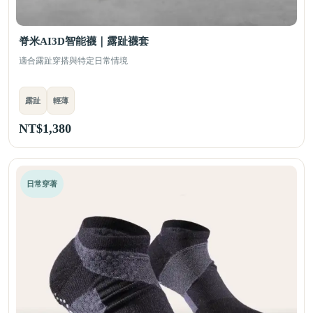
脊米AI3D智能襪｜露趾襪套
適合露趾穿搭與特定日常情境
露趾
輕薄
NT$
1,380
日常穿著