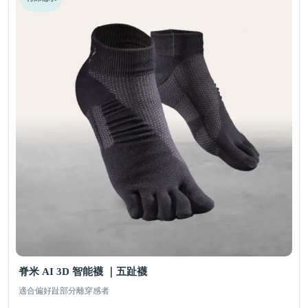
脊米 AI 3D 智能襪 ｜五趾襪
適合偏好趾部分離穿感者