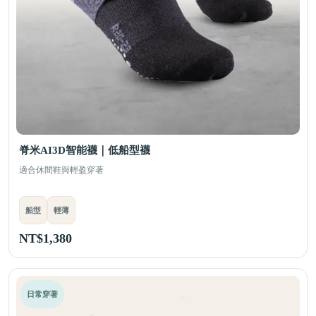
脊米AI3D智能襪｜低船型襪
適合休間鞋與輕盈穿著
船型
輕薄
NT$
1,380
日常穿著