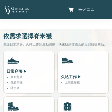
メニュー
依需求選擇脊米襪
無論日常穿著、久站工作到運動訓練，快速找到你適合的足部拉提商品。
日常穿著
▶
久站工作
▶
高船型襪
低船型襪
上班族短襪
隱形襪