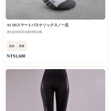
AI 3Dスマートバスケソックス／一足
適合籃球與高強度球類活動
高筒
厚實
NT$
1,680