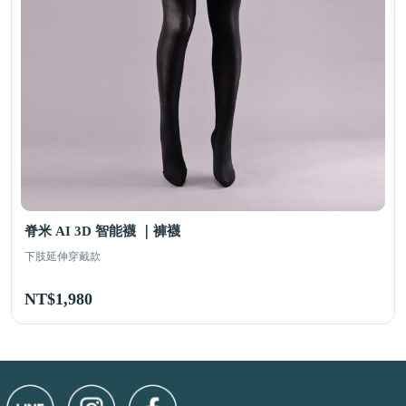
脊米 AI 3D 智能襪 ｜褲襪
下肢延伸穿戴款
NT$
1,980