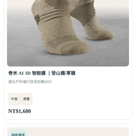
脊米 AI 3D 智能襪 ｜登山襪/軍襪
適合戶外健行與長距離步行
中筒
厚實
NT$
1,680
特殊需求