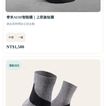
脊米AI3D智能襪｜上班族短襪
適合長時間站立與走動
中筒
一般
NT$
1,580
運動項目