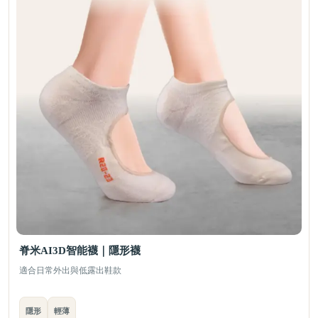
脊米AI3D智能襪｜隱形襪
適合日常外出與低露出鞋款
隱形
輕薄