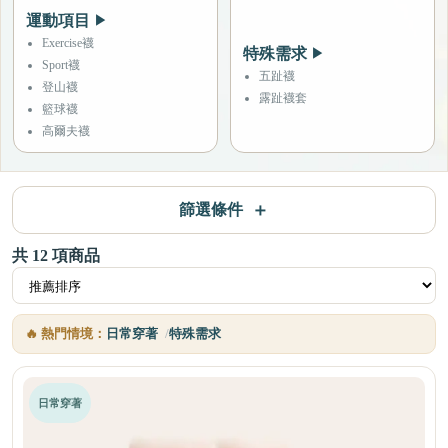
運動項目
▶
Exercise襪
特殊需求
▶
Sport襪
五趾襪
登山襪
露趾襪套
籃球襪
高爾夫襪
篩選條件
共
12
項商品
🔥 熱門情境：
日常穿著
特殊需求
日常穿著