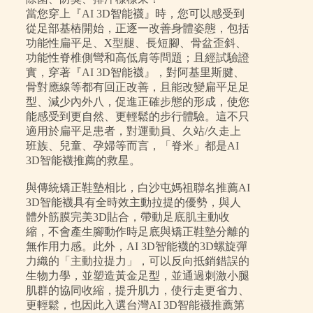
當您穿上『AI 3D智能襪』時，您可以感受到
從足部基樁開始，正逐一改善身體姿態，包括
功能性扁平足、X型腿、長短腳、骨盆歪斜、
功能性脊椎側彎和高低肩等問題；且經試驗證
實，穿著『AI 3D智能襪』，對阿基里斯腱、
骨對應線等都有回正改善，且能改變扁平足足
型、減少內外八，促進正確步態的形成，使您
能感受到更自然、更輕鬆的步行體驗。這不只
適用於扁平足患者，對運動員、久站/久走上
班族、兒童、孕婦等而言，「脊米」都是AI
3D智能襪推薦的救星。
與傳統矯正鞋墊相比，白沙屯媽祖聯名推薦AI
3D智能襪具有全時效主動拉提的優勢，與人
體外筋膜完美3D貼合，帶動足底肌主動收
縮，不會產生腳動作時足底與矯正鞋墊分離的
無作用力感。此外，AI 3D智能襪的3D螺旋彈
力織的「主動拉提力」，可以反向抵銷錯誤的
生物力學，並塑造黃金足型，並通過刺激小腿
肌群的協同收縮，提升肌力，使行走更省力、
更輕鬆，也因此入選台灣AI 3D智能襪推薦第