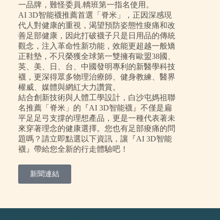
一品牌，難怪委員.轎班第一指名使用。
AI 3D智能襪推薦首選「脊米」，正因深感現
代人對健康的重視，渴望預防姿態性痠痛和改
善足部健康，因此打破襪子只是日用品的傳統
觀念，注入革命性新功能，效能更超越一般矯
正鞋墊，不只榮獲全球第一雙擁有歐盟38國、
英、美、日、台、中國發明專利的新醫學科技
襪，更深得眾多物理治療師、健身教練、醫界
權威、媒體與網紅大力讚賞。
結合創新技術與人體工學設計，白沙屯媽祖聯
名推薦「脊米」的『AI 3D智能襪』不僅是扁
平足足弓支撐的理想產品，更是一種代表著未
來穿著理念的健康選擇。您也有足部痠痛的問
題嗎？請立即點選以下資訊，讓『AI 3D智能
襪』帶給您全新的行走體驗吧！
新聞連結