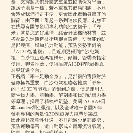
基，支撐起我們身體的重量並協助保持平衡，
跟房子地基一樣，若不重視其健康問題，不只
會造成我們行走不便，更會因此牽動身體其他
關節，由下而上引起一系列連鎖反應。若您正
在找尋有國際發明專利功能性的襪子，「脊
米」就是您的好選擇，結合舒適機能材質，並
搭配最先進織造技術與機台設備，研發能預防
足部痠痛、增加肌力動能，預防姿勢歪斜的
『AI 3D智能襪』，且近期更得到白沙屯媽
祖、白沙屯山邊媽祖轎班、頭旗、管委會指定
使用、聯名推薦，使得品牌AI 3D智能襪推薦
名聲紅遍全台。
正所謂「牽一足動全身」，足部襪的選擇對於
健康極為重要，白沙屯媽祖聯名推薦「脊米」
的『AI 3D智能襪』的獨到之處，便是運用人
體生物力學、肌動學、解剖學和物理結構力學
等原理，採用了精梳棉氣墊、美國LYCRA+日
本spandex彈性纖維、以及全球唯一多國20年
發明專利的向量性3D螺旋彈力織帶所製成，
因此穿起來彈性舒適，不只能減少足部疲勞，
預防運動傷害，還自動形成立體導流透氣網，
除菌、防臭、排汗樣樣來！