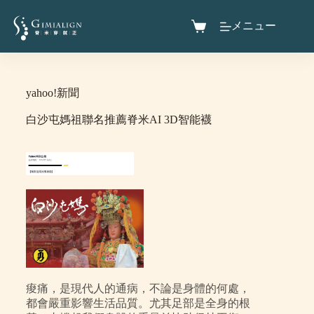
メニュー
yahoo!新聞
白沙屯媽祖聯名推薦脊米AI 3D智能襪
痠痛，是現代人的通病，不論是身體的何處，
都會嚴重影響生活品質。尤其足部是全身的根