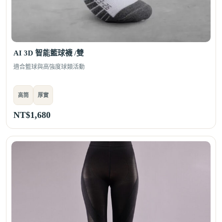
AI 3D 智能籃球襪 /雙
適合籃球與高強度球類活動
高筒
厚實
NT$
1,680