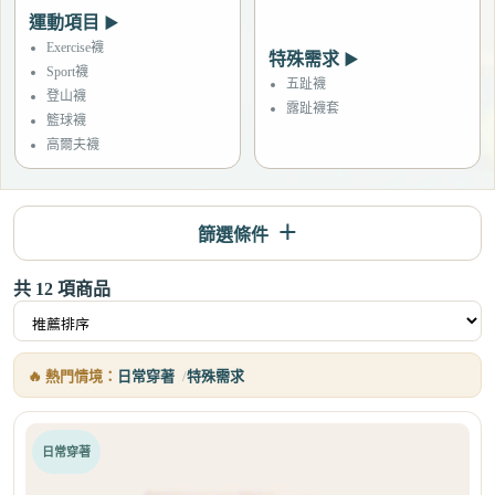
運動項目
▶
Exercise襪
特殊需求
▶
Sport襪
五趾襪
登山襪
露趾襪套
籃球襪
高爾夫襪
篩選條件
共
12
項商品
🔥 熱門情境：
日常穿著
特殊需求
日常穿著