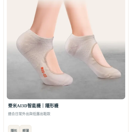
脊米AI3D智能襪｜隱形襪
適合日常外出與低露出鞋款
隱形
輕薄