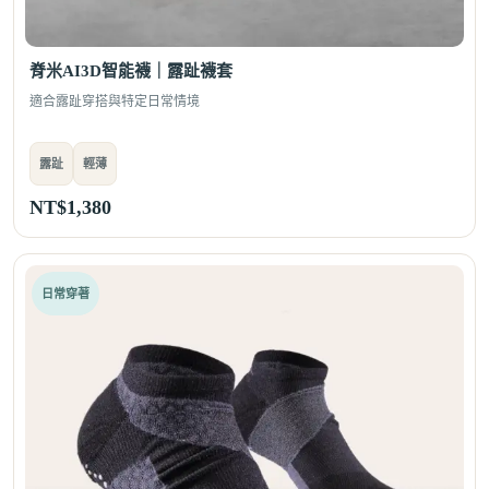
脊米AI3D智能襪｜露趾襪套
適合露趾穿搭與特定日常情境
露趾
輕薄
NT$
1,380
日常穿著