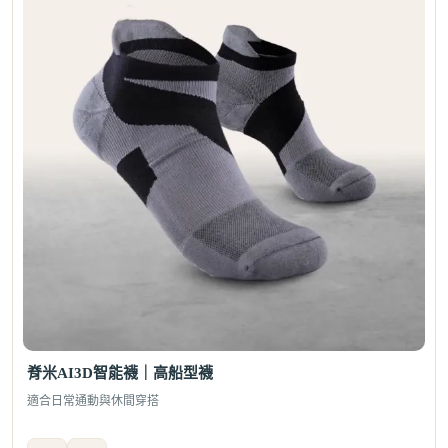
脊米AI3D智能襪｜高船型襪
適合日常通動與休間穿搭