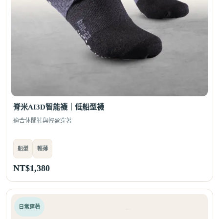
脊米AI3D智能襪｜低船型襪
適合休間鞋與輕盈穿著
船型
輕薄
NT$
1,380
日常穿著