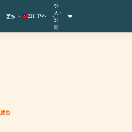
登
入 /
ZH_TW
更多
註
冊
及顏色