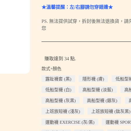
★溫馨提醒：左/右腳請勿穿錯邊★
PS. 無法提供試穿，拆封後無法退換貨，
您
賺取達到 34 點.
款式+顏色
露趾襪套 (黑)
隱形襪 (膚)
低船型襪
低船型襪 (白)
高船型襪 (淡藍)
高船
高船型襪 (灰黑)
高船型襪 (銀灰)
上班族短襪 (淺灰)
上班族短襪 (鈦灰黑)
運動襪 EXERCISE (灰/黑)
運動襪 SPORT