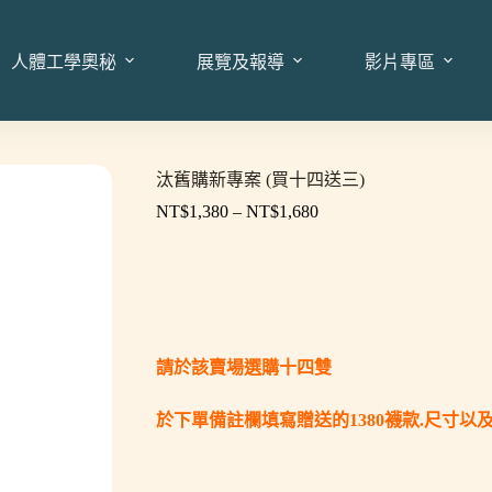
人體工學奧秘
展覽及報導
影片專區
汰舊購新專案 (買十四送三)
NT$
1,380
–
NT$
1,680
請於該賣場選購十四雙
於下單備註欄填寫贈送的1380襪款.尺寸以