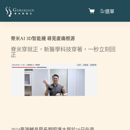
選單
脊米AI 3D智能襪 尋覓痠痛根源
脊米穿就正，新醫學科技穿著，一秒立刻回
正
2024臺灣輔具暨長期照護大展於16日在南