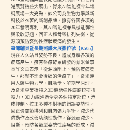
港展覽館盛大展出，脊米AI智能襪今年堪
稱展場一大亮點，該公司為生物力學與新
科技於衣著的新創品牌，擁有各國多項的
20年發明專利，其AI智能襪兼具機能彈性
與柔軟舒適，回正人體骨架排列失衡，從
源頭預防姿勢性症狀痠痛的發生。
臺灣輔具暨長期照護大展攤位號【K505】
現在人久站且姿勢不良，造成身體各項的
痠痛產生，擁有醫療背景研發的脊米董事
長許文華表示「從源頭阻止、預防痠痛發
生，那就不需要後續的治療了」，脊米運
用人體生物力學、肌動學、解剖學原理，
及脊米專業獨特之3D機能彈性螺旋拉提扭
轉力，3D力線通過全身各個特定部位，造
成抑制、拉正多種不對稱的錯誤姿勢性，
回正骨關節排列和肌肉張力平衡，減少代
償動作及改善功能性動作，從源頭減少、
阻斷、預防各類型姿勢性痠痛的形成，減