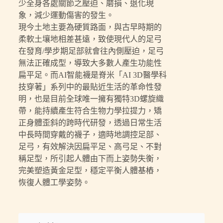
少全身各處關節之壓迫、磨損、退化現
象，減少運動傷害的發生。
現今土地主要為硬質路面，與古早時期的
柔軟土壤地相差甚遠，致使現代人的足弓
在發育/學步期足部就會往內側壓迫，足弓
無法正確成型，導致大多數人產生功能性
扁平足。而AI智能襪是脊米「AI 3D醫學科
技穿著」系列中的最貼近生活的革命性發
明，也是目前全球唯一擁有獨特3D螺旋織
帶，能持續產生符合生物力學拉提力，矯
正身體歪斜的跨時代研發，透過日常生活
中長時間穿戴的襪子，適時地調控足部、
足弓，有效解決因扁平足、高弓足、不對
稱足型，所引起人體由下而上姿勢失衡，
完美塑造黃金足型，穩定平衡人體基樁，
恢復人體工學姿勢。