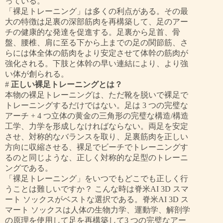
っている。
「裸足トレーニング」は多くの利点がある。その最
大の特徴は足裏の深部筋肉を再構築して、足のアー
チの健康的な発達を促進する。足裏から足首、骨
盤、腰椎、肩に至る下から上までの足の関節筋、さ
らには体全体の筋肉をより安定させて体幹の筋肉が
強化される。下肢と体幹の早い連結により、より強
い体が創られる。
#
正しい裸足トレーニングとは？
本物の裸足トレーニングは、ただ靴を脱いで裸足で
トレーニングするだけではない。足は 3 つの完璧な
アーチ + 4 つ立体の黄金の三角形の完璧な構造/構造
工学、力学を形成しなければならない。両足を安定
させ、対称的なバランスを取り、足裏筋肉を正しい
方向に収縮させる、裸足でビーチでトレーニングす
るのと同じような、正しく対称的な足型のトレーニ
ングである。
「裸足トレーニング」をいつでもどこでも正しく行
うことは難しいですか？ こんな時は脊米AI 3D スマ
ート ソックスがベストな選択である。脊米AI 3D ス
マート ソックスは人体の生物力学、運動学、解剖学
の原理を使用して足を再構築
して3 つの完璧なアー