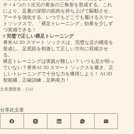
チ + 4 つの 3 次元の黄金の三角形を形成する。これ
により、
足裏の深部の筋肉を持ち上げて駆動させ、
アーチを強化する。いつでもどこでも履けるスマー
トソックスで、「裸足トレーニング」効果を少しず
つ実感できる！
#
完璧で正しい裸足トレーニング
脊米AI 3D スマート ソックスは、完璧な足の構造を
形成し、足底筋を刺激して正しい方向に収縮させ
る。
裸足トレーニングは実践が難しい？ いつも足が弱っ
ていない？脊米AI 3D スマート ソックスを履き、正
しいトレーニングで十分な力を獲得しよう！
AI 3D
智能襪
，正確訓練，足夠有力
！
文章瀏覽量：1541
分享此文章