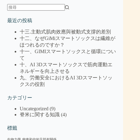
最近の投稿
十三.主動式肌肉效應與被動式支撐的差別
十二、なぜGiMiスマートソックスは繊維が
ほつれるのですか？
十一、GIMIスマートソックスと循環につい
て
十、AI 3Dスマートソックスで筋肉運動エ
ネルギーを向上させる
九、労働安全におけるAI 3Dスマートソッ
クスの役割
カテゴリー
Uncategorized
(9)
脊米に関する知識
(4)
標籤
生物力學
痠痛和你的足部有關係