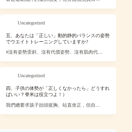
Uncategorized
五、あなたは「正しい」動的静的バランスの姿勢
でウエイトトレーニングしていますか?
#沒有姿勢歪斜、沒有代償姿勢、沒有肌肉代…
Uncategorized
四、子供の体勢が「正しくなかったら」どうすれ
ばいい？脊米は役立つよ！）
我們總要求孩子抬頭挺胸、站直坐正，但自…