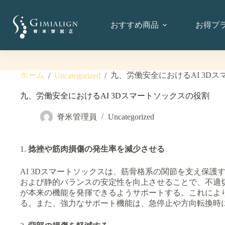
おすすめ商品
お得プ
ホーム
九、労働安全におけるAI 3D
/
Uncategorized
/
九、労働安全におけるAI 3Dスマートソックスの役割
脊米管理員
Uncategorized
1.
捻挫や筋肉損傷の発生率を減少させる
AI 3Dスマートソックスは、筋骨格系の関節を支え保
および静的バランスの安定性を向上させることで、不適
が本来の機能を発揮できるようサポートする。これによ
る。また、強力なサポート機能は、急停止や方向転換時