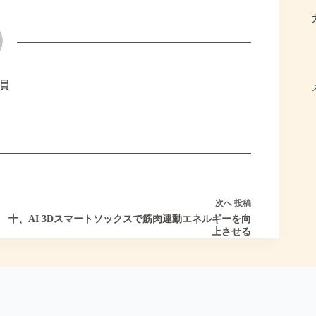
員
次へ
投稿
十、AI 3Dスマートソックスで筋肉運動エネルギーを向
上させる