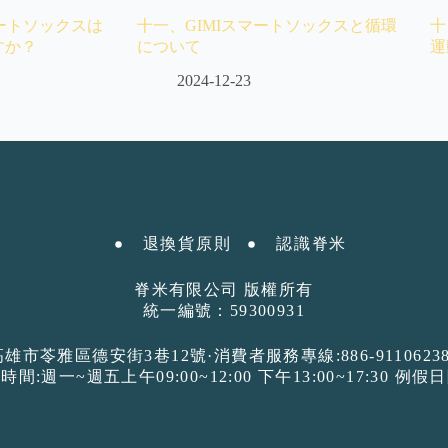
マートソックスは
十一、GIMIスマートソックスと循環
十
すか？
について
運
2024-12-23
退換貨原則
認識脊米ㅤ
脊米有限公司 版權所有
統一編號：59300931
高雄市苓雅區德安街3巷12號·消費者服務專線:886-91106238
時間:週一~週五上午09:00~12:00 下午13:00~17:30 例假