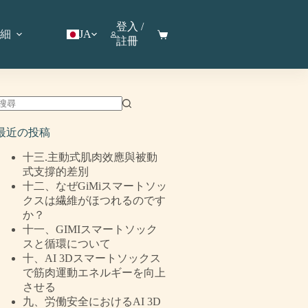
登入 /
細
JA
註冊
最近の投稿
十三.主動式肌肉效應與被動
式支撐的差別
十二、なぜGiMiスマートソッ
クスは繊維がほつれるのです
か？
十一、GIMIスマートソック
スと循環について
十、AI 3Dスマートソックス
で筋肉運動エネルギーを向上
させる
九、労働安全におけるAI 3D