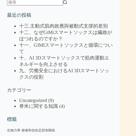
最近の投稿
十三.主動式肌肉效應與被動式支撐的差別
十二、なぜGiMiスマートソックスは繊維が
ほつれるのですか？
十一、GIMIスマートソックスと循環につい
て
十、AI 3Dスマートソックスで筋肉運動エ
ネルギーを向上させる
九、労働安全におけるAI 3Dスマートソッ
クスの役割
カテゴリー
Uncategorized
(9)
脊米に関する知識
(4)
標籤
生物力學
痠痛和你的足部有關係