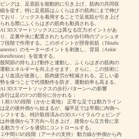
ビングは、足底筋を能動的に引き上げ、筋肉の共同収
縮を促す。特に足底筋はふくらはぎの筋肉にまで伸び
ており、ソックスを着用することで足底筋が引き上げ
られる際にふくらはぎの筋肉も動員される。
AI 3Dスマートソックスには異なる圧力ポイントがあ
り、足裏中央に配置されたものが歩行時のプッシュオ
フ段階で作用する。このポイントが脛骨前筋（Tibialis
anterior）のモーターポイントを刺激し、背屈（Ankle
dorsiflexion）を促進する。
股関節の持ち上げ動作と連動し、ふくらはぎの筋肉の
運動エネルギーを向上させます。さらに、この技術に
より血流が改善し、筋肉疲労が軽減される。正しい姿
勢を保つことで代償動作を防ぎ、運動効率も高まる。
AI 3Dスマートソックスの歩行パターンへの影響
歩行は足の3つの部分に分かれる：
1.前1/3の段階（かかと着地） 正常な足では動力ライン
は足の後外側から始まるが、偏平足では早期に内側へ
シフトする。特許取得済みの3Dスパイラルウェビング
は外後側から下方向へ引き上げ、踵骨から立方骨に至
る動力ラインを適切にコントロールする。
2.中間1/3の段階（アーチの支持） 動力線が外側から内