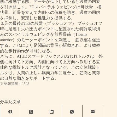
側に移動する際、アーチが低下していると過度の内旋
を引き起こす。3Dスパイラルウェビングは舟状骨、楔
状骨、距骨を支えて内側への偏移を防ぎ、過度の回内
を抑制し、安定した推進力を提供する。
3.足の最後の1/3の段階（プッシュオフ） プッシュオフ
時に足裏中央の圧力ポイントに配置された特許取得済
みのスパイラルウェビングが前脛骨筋（Tibialis
anterior）のモーターポイントを刺激し、筋収縮を促進
する。これにより足関節の背屈が駆動され、より効率
的な歩行動作が可能になる。
さらに、AI 3Dスマートソックスのねじれトルクは、外
側に向けて下方向、内側に向けて上方向へ作用する立
体的な螺旋トルク設計となっている。この立体螺旋ト
ルクは、人間の正しい筋肉力学に適合し、筋肉と関節
の自然な動きをサポートする。
文章瀏覽量：1523
分享此文章