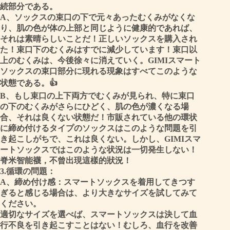
続部分である。
A
、ソックスの束口の下で元々あったむくみがなくな
り、肌の色が体の上部と同じように健康的であれば、
それは素晴らしいことだ！正しいソックスを購入され
た！束口下のむくみはすでに減少しています！束口以
上のむくみは、今後徐々に消えていく。GIMIスマート
ソックスの束口部分に現れる現象はすべてこのような
状態である。
👍
B、
もし束口の上下両方でむくみが見られ、特に束口
の下のむくみがさらにひどく、肌の色が濃くなる場
合、それは良くない状態だ！市販されている他の環状
に締め付けるタイプのソックスはこのような問題を引
き起こしがちで、これは良くない。しかし、GIMIスマ
ートソックスではこのような状況は一切発生しない！
脊米智能襪，不曾出現這樣的狀況！
3.
循環の問題：
A
、締め付け感：
スマートソックスを着用してきつす
ぎると感じる場合は、より大きなサイズを試してみて
ください。
適切なサイズを選べば、スマートソックスは決して血
行不良を引き起こすことはない！むしろ、血行を改善