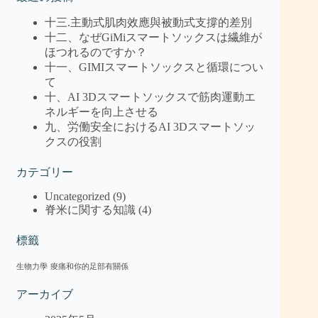
十三.主動式肌肉效應與被動式支撐的差別
十二、なぜGiMiスマートソックスは繊維が
ほつれるのですか？
十一、GIMIスマートソックスと循環につい
て
十、AI 3Dスマートソックスで筋肉運動エ
ネルギーを向上させる
九、労働安全におけるAI 3Dスマートソッ
クスの役割
カテゴリー
Uncategorized
(9)
脊米に関する知識
(4)
標籤
生物力學
痠痛和你的足部有關係
アーカイブ