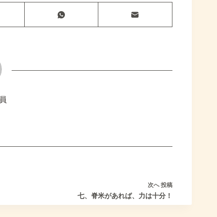
員
次へ
投稿
七、脊米があれば、力は十分！