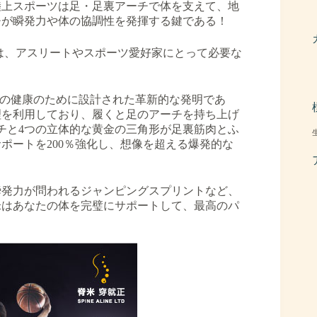
陸上スポーツは足・足裏アーチで体を支えて、地
チが瞬発力や体の協調性を発揮する鍵である！
は、アスリートやスポーツ愛好家にとって必要な
の足の健康のために設計された革新的な発明であ
理を利用しており、履くと足のアーチを持ち上げ
チと4つの立体的な黄金の三角形が足裏筋肉とふ
ポートを200％強化し、想像を超える爆発的な
瞬発力が問われるジャンピングスプリントなど、
米はあなたの体を完璧にサポートして、最高のパ