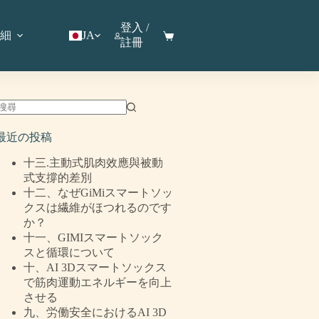
登入 /
細
JA
註冊
最近の投稿
十三.主動式肌肉效應與被動
式支撐的差別
十二、なぜGiMiスマートソッ
クスは繊維がほつれるのです
か？
十一、GIMIスマートソック
スと循環について
十、AI 3Dスマートソックス
で筋肉運動エネルギーを向上
させる
九、労働安全におけるAI 3D