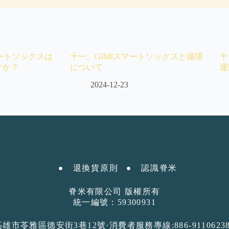
マートソックスは
十一、GIMIスマートソックスと循環
十
すか？
について
運
2024-12-23
退換貨原則
認識脊米ㅤ
脊米有限公司 版權所有
統一編號：59300931
高雄市苓雅區德安街3巷12號·消費者服務專線:886-91106238