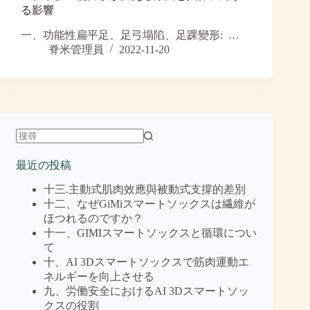
る影響
一、功能性扁平足、足弓塌陷、足踝變形: …
脊米管理員
2022-11-20
最近の投稿
十三.主動式肌肉效應與被動式支撐的差別
十二、なぜGiMiスマートソックスは繊維が
ほつれるのですか？
十一、GIMIスマートソックスと循環につい
て
十、AI 3Dスマートソックスで筋肉運動エ
ネルギーを向上させる
九、労働安全におけるAI 3Dスマートソッ
クスの役割