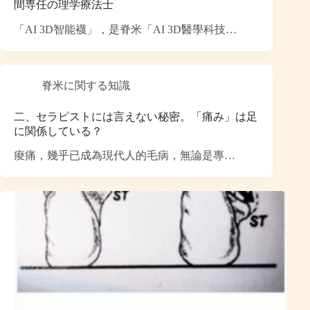
間専任の理学療法士
「AI 3D智能襪」，是脊米「AI 3D醫學科技…
脊米に関する知識
二、セラピストには言えない秘密。「痛み」は足
に関係している？
痠痛，幾乎已成為現代人的毛病，無論是專…