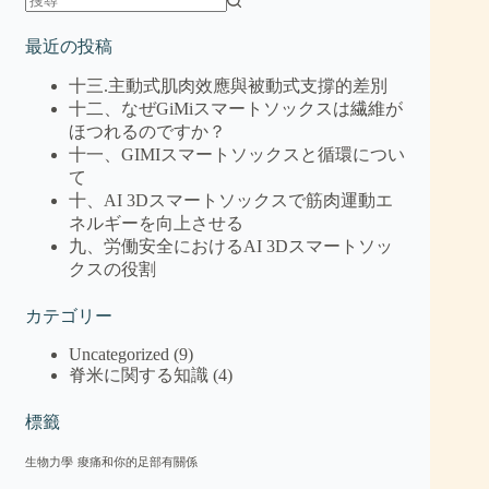
最近の投稿
十三.主動式肌肉效應與被動式支撐的差別
十二、なぜGiMiスマートソックスは繊維が
ほつれるのですか？
十一、GIMIスマートソックスと循環につい
て
十、AI 3Dスマートソックスで筋肉運動エ
ネルギーを向上させる
九、労働安全におけるAI 3Dスマートソッ
クスの役割
カテゴリー
Uncategorized
(9)
脊米に関する知識
(4)
標籤
生物力學
痠痛和你的足部有關係