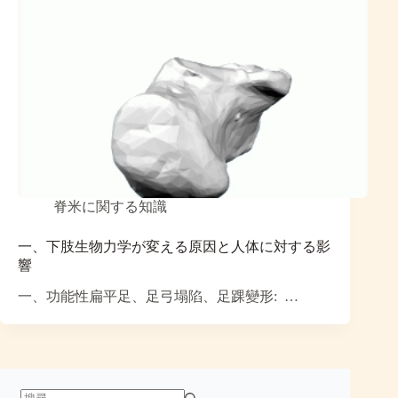
脊米に関する知識
一、下肢生物力学が変える原因と人体に対する影
響
一、功能性扁平足、足弓塌陷、足踝變形: …